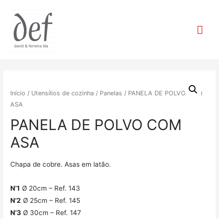
Mai
Me
Início
/
Utensílios de cozinha
/
Panelas
/ PANELA DE POLVO COM
ASA
PANELA DE POLVO COM
ASA
Chapa de cobre. Asas em latão.
N’1
Ø 20cm – Ref. 143
N’2
Ø 25cm – Ref. 145
N’3
Ø 30cm – Ref. 147