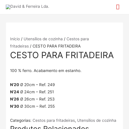
Mai
Me
Início
/
Utensílios de cozinha
/
Cestos para
fritadeiras
/ CESTO PARA FRITADEIRA
CESTO PARA FRITADEIRA
100 % ferro. Acabamento em estanho.
N’20
Ø 20cm – Ref. 249
N’24
Ø 24cm – Ref. 251
N’26
Ø 26cm – Ref. 253
N’30
Ø 30cm – Ref. 255
Categorias:
Cestos para fritadeiras
,
Utensílios de cozinha
Produtos Relacionados