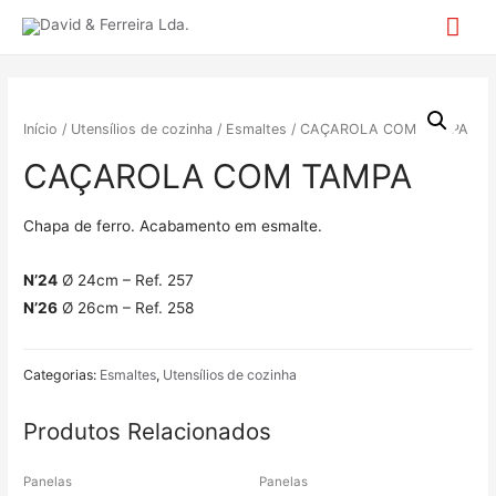
Mai
Me
Início
/
Utensílios de cozinha
/
Esmaltes
/ CAÇAROLA COM TAMPA
CAÇAROLA COM TAMPA
Chapa de ferro. Acabamento em esmalte.
N’24
Ø 24cm – Ref. 257
N’26
Ø 26cm – Ref. 258
Categorias:
Esmaltes
,
Utensílios de cozinha
Produtos Relacionados
Panelas
Panelas