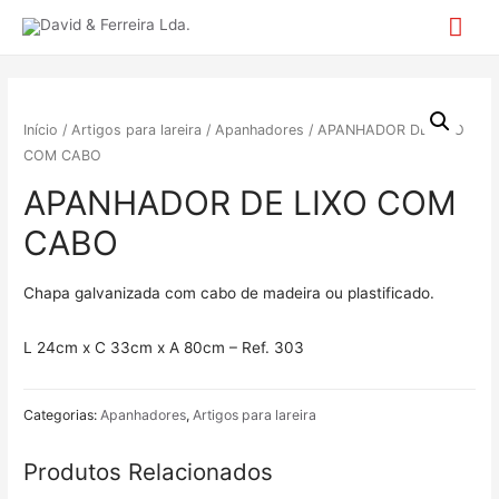
Mai
Me
Início
/
Artigos para lareira
/
Apanhadores
/ APANHADOR DE LIXO
COM CABO
APANHADOR DE LIXO COM
CABO
Chapa galvanizada com cabo de madeira ou plastificado.
L 24cm x C 33cm x A 80cm – Ref. 303
Categorias:
Apanhadores
,
Artigos para lareira
Produtos Relacionados